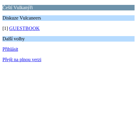
Čeští Vulkanýři
Diskuze Vulcaneers
[1]
GUESTBOOK
Další volby
Přihlásit
Přejít na plnou verzi