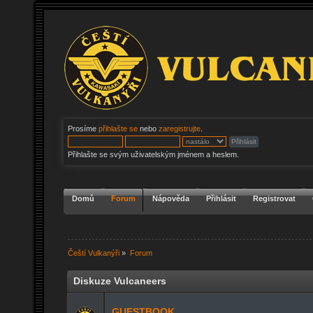
Prosíme
přihlašte se
nebo
zaregistrujte
.
Přihlašte se svým uživatelským jménem a heslem.
Domů
Forum
Nápověda
Přihlásit
Registrovat
Čeští Vulkanýři
»
Forum
Diskuze Vulcaneers
GUESTBOOK