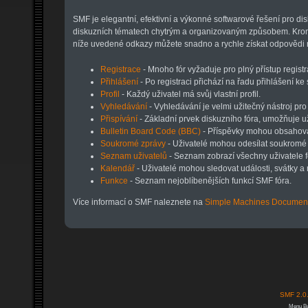
SMF je elegantní, efektivní a výkonné softwarové řešení pro d
diskuzních tématech chytrým a organizovaným způsobem. Kromě
níže uvedené odkazy můžete snadno a rychle získat odpovědi n
Registrace
- Mnoho fór vyžaduje pro plný přístup registr
Přihlášení
- Po registraci přichází na řadu přihlášení ke
Profil
- Každý uživatel má svůj vlastní profil.
Vyhledávání
- Vyhledávání je velmi užitečný nástroj pro
Přispívání
- Základní prvek diskuzního fóra, umožňuje u
Bulletin Board Code (BBC)
- Příspěvky mohou obsahov
Soukromé zprávy
- Uživatelé mohou odesílat soukromé 
Seznam uživatelů
- Seznam zobrazí všechny uživatele f
Kalendář
- Uživatelé mohou sledovat události, svátky 
Funkce
- Seznam nejoblíbenějších funkcí SMF fóra.
Více informací o SMF naleznete na
Simple Machines Document
SMF 2.0
Menu Bu