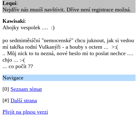
Lequi
:
Nejdřív nás musíš navštívit. Dříve není registrace možná.
Kawisaki
:
Ahojky vespolek .... :)
po sedmiměsíční "nemocenské" chcu juknout, jak si vedou
mí takřka rodní Vulkanýři - a houby s octem ... >:(
.. Můj nick to tu nezná, nové heslo mi to poslat nechce ....
chjo ... :-(
... co počít ??
Navigace
[0]
Seznam témat
[#]
Další strana
Přejít na plnou verzi