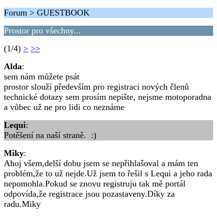
Forum > GUESTBOOK
Prostor pro všechny...
(1/4)
>
>>
Alda
:
sem nám můžete psát
prostor slouží především pro registraci nových členů
technické dotazy sem prosím nepište, nejsme motoporadna
a vůbec už ne pro lidi co neznáme
Lequi
:
Potěšení na naší straně. :)
Miky
:
Ahoj všem,delší dobu jsem se nepřihlašoval a mám ten
problém,že to už nejde.Už jsem to řešil s Lequi a jeho rada
nepomohla.Pokud se znovu registruju tak mě portál
odpovída,že registrace jsou pozastaveny.Díky za
radu.Miky