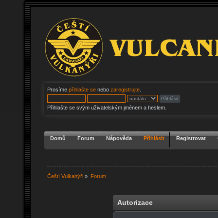
Prosíme
přihlašte se
nebo
zaregistrujte
.
Přihlašte se svým uživatelským jménem a heslem.
Domů
Forum
Nápověda
Přihlásit
Registrovat
Čeští Vulkanýři
»
Forum
Autorizace