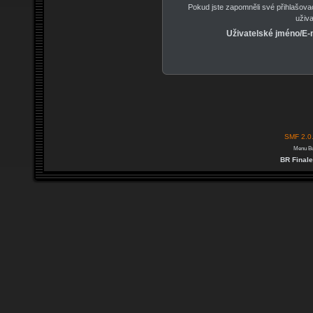
Pokud jste zapomněli své přihlašova
uživ
Uživatelské jméno/E-
SMF 2.0
Menu Bu
BR Finale