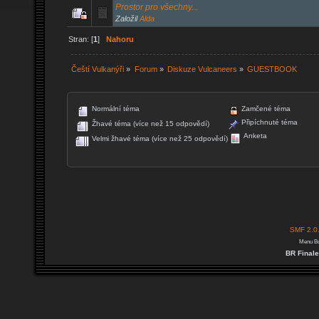
Prostor pro všechny...
Založil
Alda
Stran: [
1
]
Nahoru
Čeští Vulkanýři
»
Forum
»
Diskuze Vulcaneers
»
GUESTBOOK
Normální téma
Zamčené téma
Připíchnuté téma
Žhavé téma (více než 15 odpovědí)
Anketa
Velmi žhavé téma (více než 25 odpovědí)
SMF 2.0
Menu Bu
BR Finale