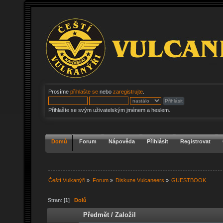
Prosíme
přihlašte se
nebo
zaregistrujte
.
Přihlašte se svým uživatelským jménem a heslem.
Domů
Forum
Nápověda
Přihlásit
Registrovat
Čeští Vulkanýři
»
Forum
»
Diskuze Vulcaneers
»
GUESTBOOK
Stran: [
1
]
Dolů
Předmět
/
Založil