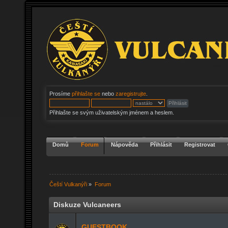
Prosíme
přihlašte se
nebo
zaregistrujte
.
Přihlašte se svým uživatelským jménem a heslem.
Domů
Forum
Nápověda
Přihlásit
Registrovat
Čeští Vulkanýři
»
Forum
Diskuze Vulcaneers
GUESTBOOK